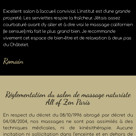
Excellent salon à l'accueil convivial. L'institut est d'une grande
propreté. Les serviettes respire la fraîcheur. J'étais assez
courbaturé avant d'y aller et à dire vrai le massage californien
(le sensuel) m'a fait le plus grand bien. Je recommande
vivement cet espace de bien-être et de relaxation à deux pas
du Châtelet.
Romain
Réglementation du salon de massage naturiste
All of Zen Paris
En respect du décret du 08/10/1996 abrogé par décret du
04/08/2004, nos massages ne sont pas assimilés à des
techniques médicales, ni de kinésithérapie. Aucune
incitation ni sollicitation dans l’enceinte et en dehors de