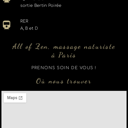
sortie Bertin Poirée
RER
A, B et D
All of Zen, massage naturiste
à Paris
PRENONS SOIN DE VOUS !
Où nous trouver